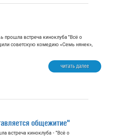
ь прошла встреча киноклуба "Всё о
дили советскую комедию «Семь нянек»,
читать далее
тавляется общежитие"
а встреча киноклуба - "Всё о