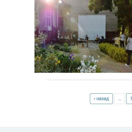
‹ назад
…