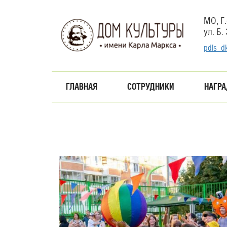
Перейти
к
МО, Г.
основному
ул. Б.
содержанию
pdls_d
ГЛАВНАЯ
СОТРУДНИКИ
НАГР