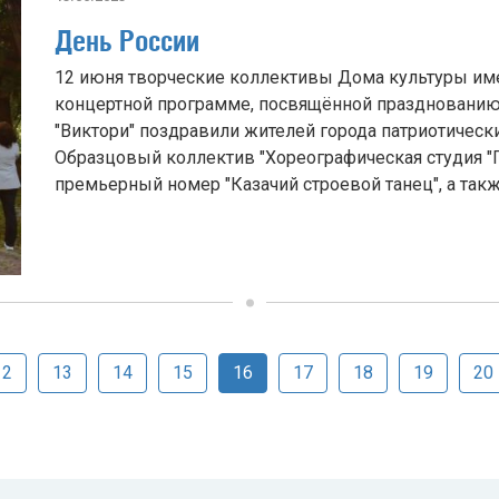
День России
12 июня творческие коллективы Дома культуры име
концертной программе, посвящённой празднованию 
"Виктори" поздравили жителей города патриотичес
Образцовый коллектив "Хореографическая студия "
премьерный номер "Казачий строевой танец", а такж
12
13
14
15
16
17
18
19
20