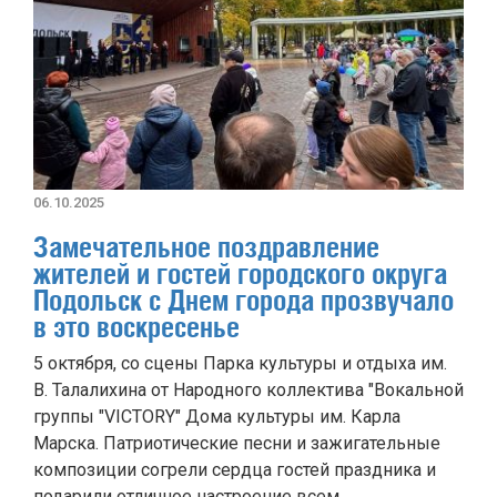
06.10.2025
Замечательное поздравление
жителей и гостей городского округа
Подольск с Днем города прозвучало
в это воскресенье
5 октября, со сцены Парка культуры и отдыха им.
В. Талалихина от Народного коллектива "Вокальной
группы "VICTORY" Дома культуры им. Карла
Марска. Патриотические песни и зажигательные
композиции согрели сердца гостей праздника и
подарили отличное настроение всем