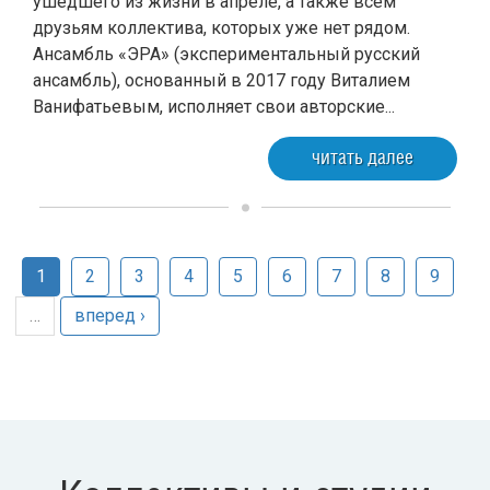
ушедшего из жизни в апреле, а также всем
друзьям коллектива, которых уже нет рядом.
Ансамбль «ЭРА» (экспериментальный русский
ансамбль), основанный в 2017 году Виталием
Ванифатьевым, исполняет свои авторские...
читать далее
1
2
3
4
5
6
7
8
9
…
вперед ›