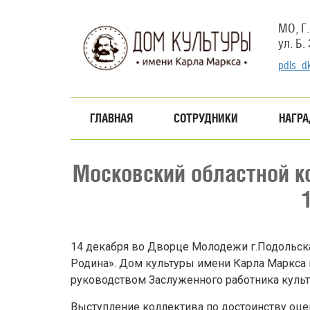
Перейти
к
МО, Г.
основному
ул. Б.
содержанию
pdls_d
ГЛАВНАЯ
СОТРУДНИКИ
НАГР
Московский областной к
14 декабря во Дворце Молодежи г.Подольска
Родина». Дом культуры имени Карла Маркса 
руководством Заслуженного работника куль
Выступление коллектива по достоинству оцен