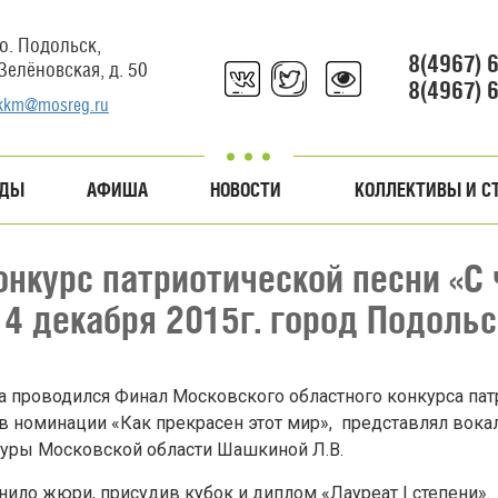
о. Подольск,
8(4967) 
 Зелёновская, д. 50
8(4967) 
kkm@mosreg.ru
АДЫ
АФИША
НОВОСТИ
КОЛЛЕКТИВЫ И С
онкурс патриотической песни «С 
14 декабря 2015г. город Подольс
 проводился Финал Московского областного конкурса патр
в номинации «Как прекрасен этот мир», представлял вока
туры Московской области Шашкиной Л.В.
ило жюри, присудив кубок и диплом «Лауреат I степени».