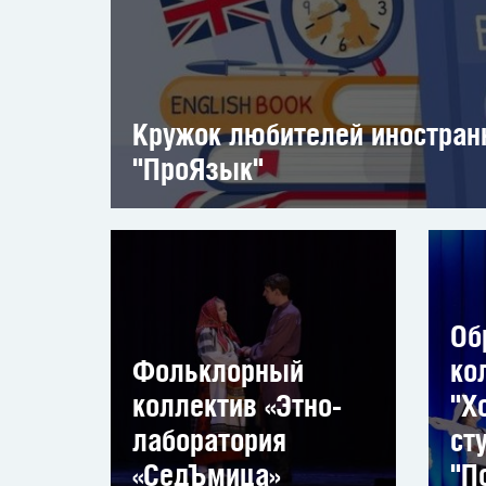
Кружок любителей иностран
"ПроЯзык"
Об
Фольклорный
ко
коллектив «Этно-
"Х
лаборатория
ст
«СедЪмица»
"П