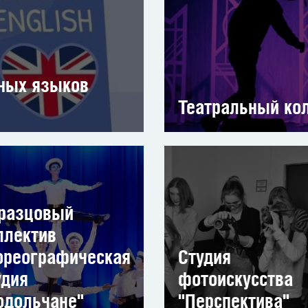
ных языков
Театральный кол
разцовый
ллектив
ореографическая
Студия
удия
фотоискусства
одольчане"
"Перспектива"