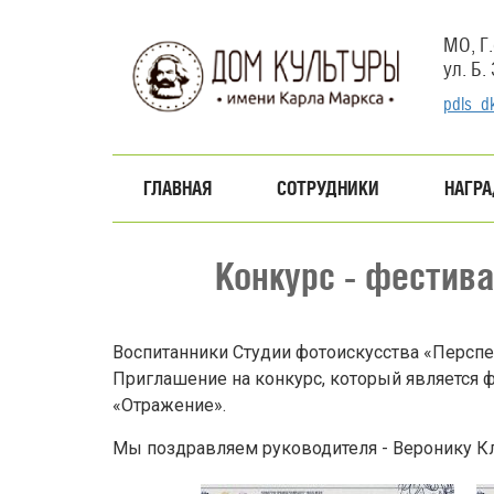
Перейти
к
МО, Г.
основному
ул. Б.
содержанию
pdls_d
ГЛАВНАЯ
СОТРУДНИКИ
НАГР
Конкурс - фестив
Воспитанники Студии фотоискусства «Перспе
Приглашение на конкурс, который является 
«Отражение».
Мы поздравляем руководителя - Веронику Кл