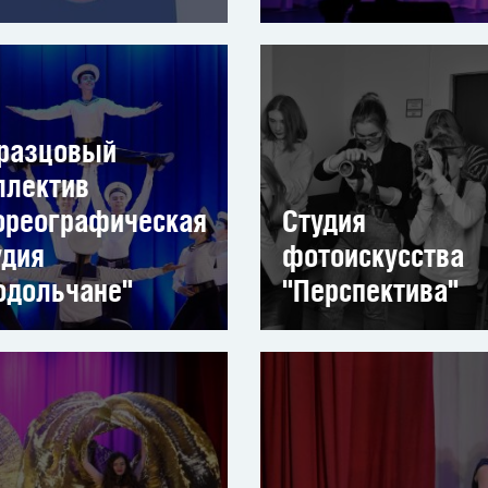
разцовый
ллектив
ореографическая
Студия
удия
фотоискусства
одольчане"
"Перспектива"