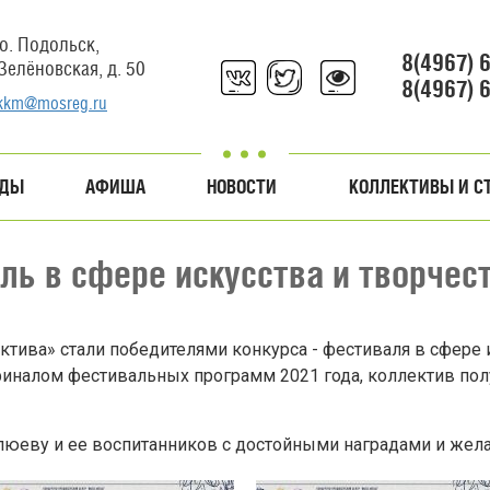
о. Подольск,
8(4967) 
 Зелёновская, д. 50
8(4967) 
kkm@mosreg.ru
АДЫ
АФИША
НОВОСТИ
КОЛЛЕКТИВЫ И С
аль в сфере искусства и творчес
ктива» стали победителями конкурса - фестиваля в сфере 
финалом фестивальных программ 2021 года, коллектив по
юеву и ее воспитанников с достойными наградами и жела