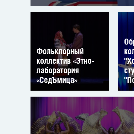
Об
Фольклорный
ко
коллектив «Этно-
"Х
лаборатория
ст
«СедЪмица»
"П