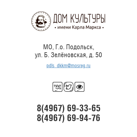
Перейти
к
основному
содержанию
МО, Г.о. Подольск,
ул. Б. Зелёновская, д. 50
pdls_dkkm@mosreg.ru
8(4967) 69-33-65
8(4967) 69-94-76