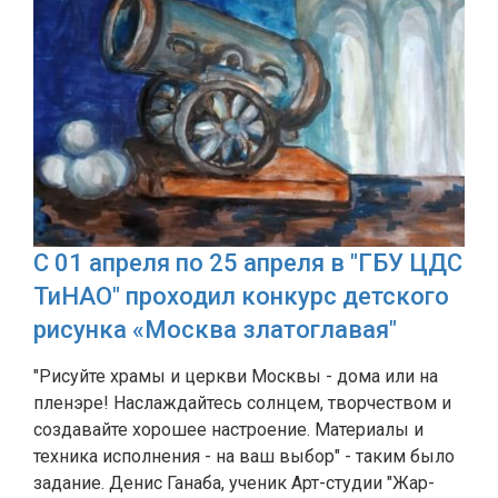
С 01 апреля по 25 апреля в "ГБУ ЦДС
ТиНАО" проходил конкурс детского
рисунка «Москва златоглавая"
"Рисуйте храмы и церкви Москвы - дома или на
пленэре! Наслаждайтесь солнцем, творчеством и
создавайте хорошее настроение. Материалы и
техника исполнения - на ваш выбор" - таким было
задание. Денис Ганаба, ученик Арт-студии "Жар-